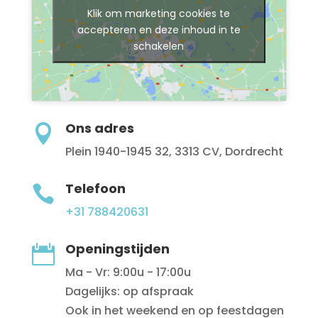
Klik om marketing cookies te
accepteren en deze inhoud in te
schakelen
Ons adres

Plein 1940-1945 32, 3313 CV, Dordrecht
Telefoon

+31 788420631
Openingstijden

Ma - Vr: 9:00u - 17:00u
Dagelijks: op afspraak
Ook in het weekend en op feestdagen